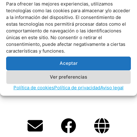
Para ofrecer las mejores experiencias, utilizamos
tecnologías como las cookies para almacenar y/o acceder
a la información del dispositivo. El consentimiento de
estas tecnologías nos permitirá procesar datos como el
comportamiento de navegación o las identificaciones
únicas en este sitio. No consentir o retirar el
consentimiento, puede afectar negativamente a ciertas
características y funciones.
Aceptar
Asador Santa Centola cuenta con las
Ver preferencias
soluciones Hiopos para la gestión del
Política de cookies
Política de privacidad
Aviso legal
asador y Hiorder para las comandas.
E
F
P
G
n
a
h
l