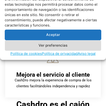
Higiene alimentaria
estas tecnologías nos permitirá procesar datos como el
CashDro garantiza la higiene alimentaria y
comportamiento de navegación o las identificaciones
protege a tus empleados, ya que ellos no tocan el
únicas en este sitio. No consentir o retirar el
consentimiento, puede afectar negativamente a ciertas
dinero
características y funciones.
Aceptar
Ver preferencias
Política de cookies
Política de privacidad
Aviso legal
Mejora el servicio al cliente
CashDro mejora la experiencia de compra de los
clientes facilitándoles independencia y rapidez
Cashdro es el cajón